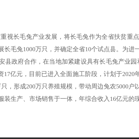
度重视长毛兔产业发展，将长毛兔作为全省扶贫重
展长毛兔
1000
万只，并确定全省
10
个试点县。为进
安县政府合作，在当地加紧建设具有长毛兔产业园
资
17
亿元，目前已进入全面施工阶段，计划于
2020
万只，形成
200
万只养殖规模，带动周边兔农
5000
户
服装生产、市场销售于一体，年综合收入
16
亿元的