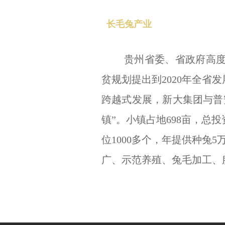
长毛兔产业
贵州省委、省政府高
贫规划提出到
2020
年全省发
跨越式发展，新大集团与普
镇”。小镇占地
698
亩，总投
位
1000
多个，年提供种兔
5
广、示范养殖、兔毛加工、