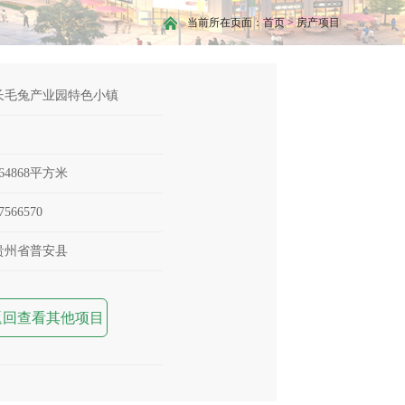
当前所在页面：
首页
>
房产项目
长毛兔产业园特色小镇
464868平方米
7566570
贵州省普安县
返回查看其他项目