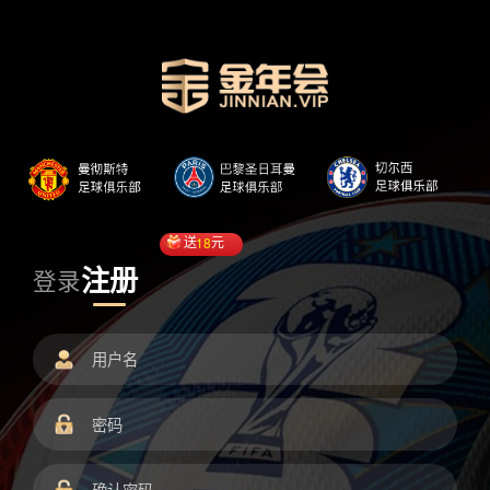
送
18
元
注册
登录