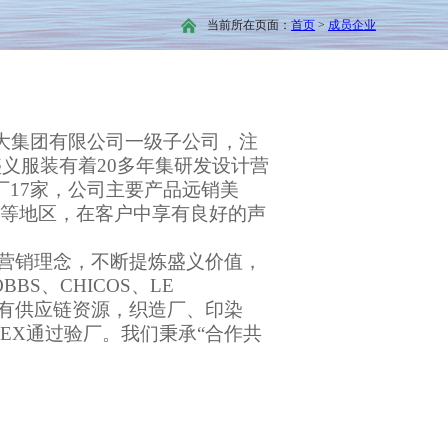
当前所在页面：
首页
>
成员企业
大集团有限公司一级子公司，注
盛义服装有着
20
多年集研发设计营
厂
17
家，公司
主要产品远销美
等地区，在客户中享有良好的声
的营销理念，不断提炼盛义价值，
OBBS
、
CHICOS
、
LE
有供应链资源，织造厂、印染
DEX
通过验厂。我们秉承“合作共