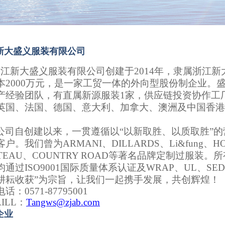
新大盛义服装有限公司
浙江新大盛义服装有限公司创建于
2014
年，隶属浙江新
本
2000
万元，是一家工贸一体的外向型股份制企业。
产经验团队，有直属新源服装
1
家，供应链投资协作工
英国、法国、德国、意大利、加拿大、澳洲及中国香港
公司自创建以来，一贯遵循以“以新取胜、以质取胜”
客户。我们曾为
ARMANI
、
DILLARDS
、
Li&fung
、
H
TEAU
、
COUNTRY ROAD
等著名品牌定制过服装。所
均通过
ISO9001
国际质量体系认证及
WRAP
、
UL
、
SE
耕耘收获”为宗旨，让我们一起携手发展，共创辉煌！
电话：
0571-87795001
ILL
：
Tangws@zjab.com
企业