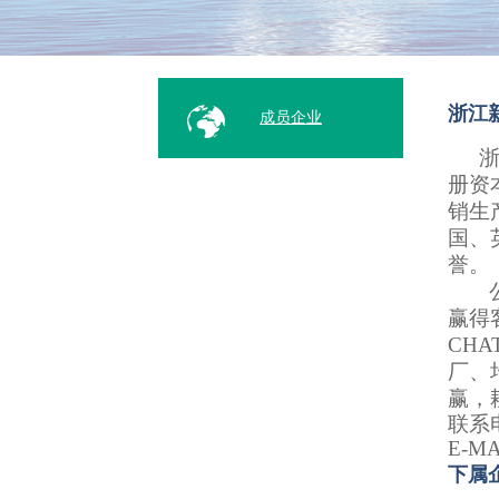
浙江
成员企业
册资
销生
国、
誉。
赢得
CHA
厂、
赢，
联系
E-MA
下属